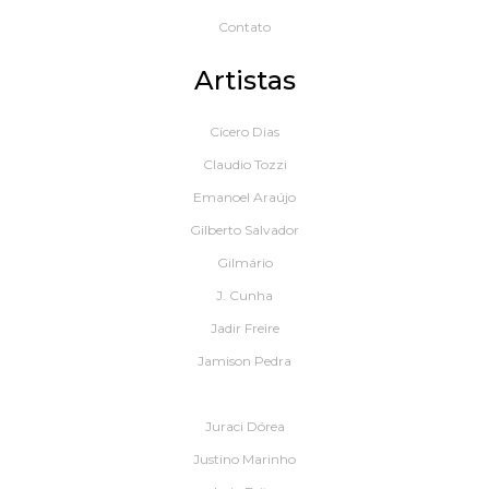
Contato
Artistas
Cícero Dias
Claudio Tozzi
Emanoel Araújo
Gilberto Salvador
Gilmário
J. Cunha
Jadir Freire
Jamison Pedra
Juraci Dórea
Justino Marinho