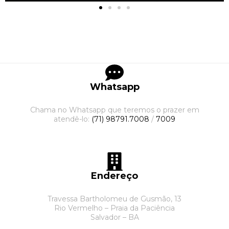
Whatsapp
Chama no Whatsapp que teremos o prazer em
atendê-lo:
(71) 98791.7008
/
7009
Endereço
Travessa Bartholomeu de Gusmão, 13
Rio Vermelho – Praia da Paciência
Salvador – BA