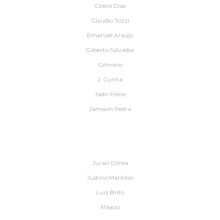
Cícero Dias
Claudio Tozzi
Emanoel Araújo
Gilberto Salvador
Gilmário
J. Cunha
Jadir Freire
Jamison Pedra
Juraci Dórea
Justino Marinho
Luiz Brito
Maazo