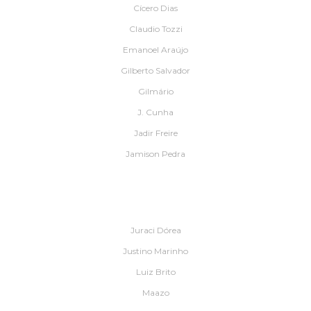
Cícero Dias
Claudio Tozzi
Emanoel Araújo
Gilberto Salvador
Gilmário
J. Cunha
Jadir Freire
Jamison Pedra
Juraci Dórea
Justino Marinho
Luiz Brito
Maazo