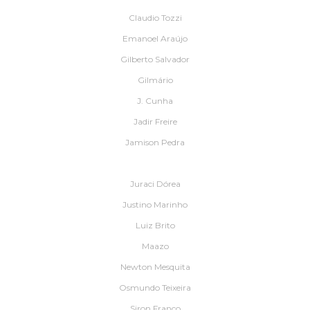
Claudio Tozzi
Emanoel Araújo
Gilberto Salvador
Gilmário
J. Cunha
Jadir Freire
Jamison Pedra
Juraci Dórea
Justino Marinho
Luiz Brito
Maazo
Newton Mesquita
Osmundo Teixeira
Siron Franco